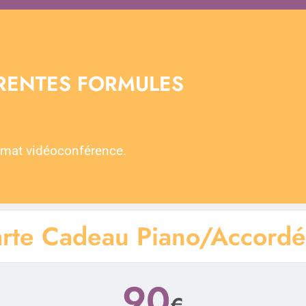
ÉRENTES FORMULES
rmat vidéoconférence.
rte Cadeau Piano/Accord
90
€